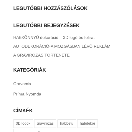
LEGUTÓBBI HOZZÁSZÓLÁSOK
LEGUTÓBBI BEJEGYZÉSEK
HABKÖNNYŰ dekoráció – 3D logó és felirat
AUTÓDEKORÁCIÓ-A MOZGÁSBAN LÉVŐ REKLÁM
A GRAVÍROZÁS TÖRTÉNETE
KATEGÓRIÁK
Gravomix
Príma Nyomda
CÍMKÉK
3D logók
gravírozás
habbetű
habdekor