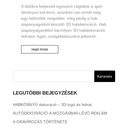
A falsíkra helyezett egyszerű cégtábla is igen
látványos tud lenni, azonban van ennél még
egy feltűnőbb megoldás, még pedig a hab
alapanyagokból készülő 3D habdekoráció. Hab
alapanyagainkból bármilyen 3D habdekorációt,
feliratot, logót, szolgáltatásunkra jellemző...
read more
LEGUTÓBBI BEJEGYZÉSEK
HABKÖNNYŰ dekoráció – 3D logó és felirat
AUTÓDEKORÁCIÓ-A MOZGÁSBAN LÉVŐ REKLÁM
A GRAVÍROZÁS TÖRTÉNETE