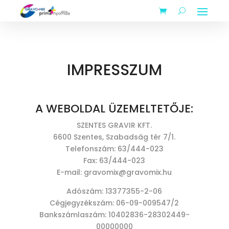
IMPRESSZUM
A WEBOLDAL ÜZEMELTETŐJE:
SZENTES GRAVIR KFT.
6600 Szentes, Szabadság tér 7/1.
Telefonszám: 63/444-023
Fax: 63/444-023
E-mail: gravomix@gravomix.hu
Adószám: 13377355-2-06
Cégjegyzékszám: 06-
09-
009547/2
Bankszámlaszám: 10402836-
28302449-
00000000