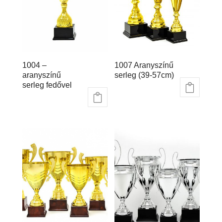
1004 –
1007 Aranyszínű
aranyszínű
serleg (39-57cm)
serleg fedővel
18.677
Ft
–
22.628
Ft
22.415
Ft
–
34.697
Ft