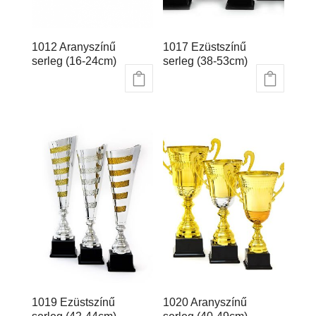
1012 Aranyszínű
1017 Ezüstszínű
serleg (16-24cm)
serleg (38-53cm)
14.418
Ft
–
39.983
Ft
23.897
Ft
–
39.516
Ft
1019 Ezüstszínű
1020 Aranyszínű