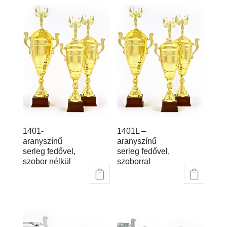
1401-
1401L –
aranyszínű
aranyszínű
serleg fedővel,
serleg fedővel,
szobor nélkül
szoborral
42.653
Ft
–
57.338
Ft
50.663
Ft
–
66.550
Ft