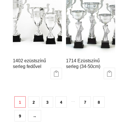
1402 ezüstszínű
1714 Ezüstszínű
serleg fedővel
serleg (34-50cm)
28.703
Ft
–
55.536
Ft
6.381
Ft
–
11.465
Ft
…
1
2
3
4
7
8
9
→