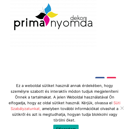
Ez a weboldal sütiket használ annak érdekében, hogy
személyre szabott és interaktív módon tudjuk megjeleníteni
Önnek a tartalmakat. A jelen Weboldal használatával Ön
elfogadja, hogy az oldal sütiket használ. Kérjük, olvassa el
Süti
Szabályzatunkat,
amelyben további információkat olvashat a
sütikről és azt is megtudhatja, hogyan tudja blokkolni vagy
Copyright © 2026 | gravomix.hu minden jog
törölni őket.
fenntartva | Made with by ❤
designnet.hu
Elfogadom