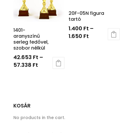
20F-05N figura
tartó
1.400
Ft
–
1401-
1.650
Ft
aranyszínű
serleg fedővel,
szobor nélkül
42.653
Ft
–
57.338
Ft
KOSÁR
No products in the cart.