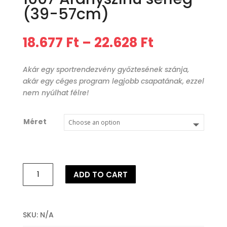
(39-57cm)
18.677
Ft
–
22.628
Ft
Akár egy sportrendezvény győztesének szánja,
akár egy céges program legjobb csapatának, ezzel
nem nyúlhat félre!
Méret
1007
ADD TO CART
Aranyszínű
serleg
(39-
57cm)
SKU:
N/A
quantity