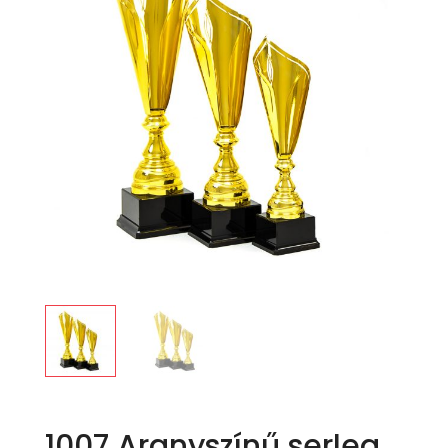
1007 Aranyszínű serleg