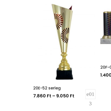
20F-0
1.40
20E-52 serleg
7.860
Ft
–
9.050
Ft