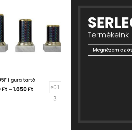
SERLE
Termékeink
Megnézem az ös
5F figura tartó
0
Ft
–
1.650
Ft