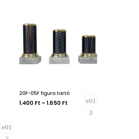
20F-05F figura tartó
1.400
Ft
–
1.650
Ft