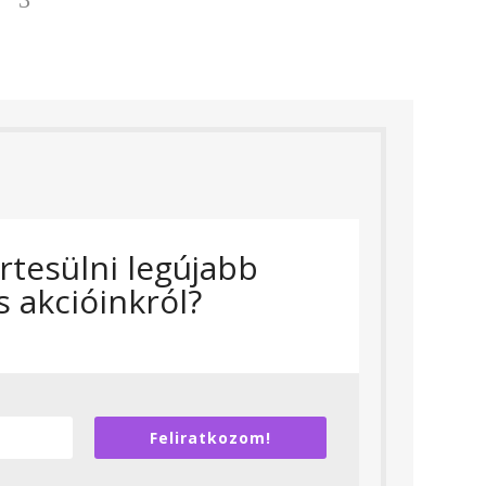
rtesülni legújabb
s akcióinkról?
Feliratkozom!