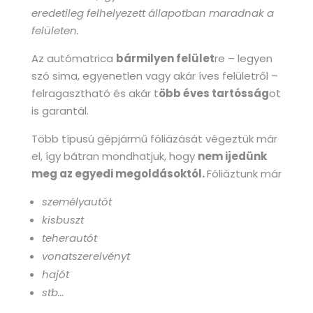
eredetileg felhelyezett állapotban maradnak a
felületen.
Az autómatrica
bármilyen felület
re – legyen
szó sima, egyenetlen vagy akár íves felületről –
felragasztható és akár t
öbb éves tartósság
ot
is garantál.
Több típusú gépjármű fóliázását végeztük már
el, így bátran mondhatjuk, hogy
nem ijedünk
meg az egyedi megoldásoktól.
Fóliáztunk már
személyautót
kisbuszt
teherautót
vonatszerelvényt
hajót
stb…