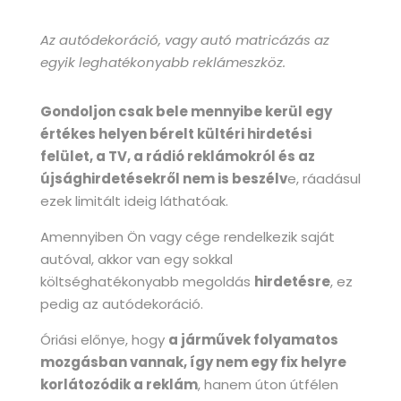
Az autódekoráció, vagy autó matricázás az
egyik leghatékonyabb reklámeszköz.
Gondoljon csak bele mennyibe kerül egy
értékes helyen bérelt kültéri hirdetési
felület, a TV, a rádió reklámokról és az
újsághirdetésekről nem is beszélv
e, ráadásul
ezek limitált ideig láthatóak.
Amennyiben Ön vagy cége rendelkezik saját
autóval, akkor van egy sokkal
költséghatékonyabb megoldás
hirdetésre
, ez
pedig az autódekoráció.
Óriási előnye, hogy
a járművek folyamatos
mozgásban vannak, így nem egy fix helyre
korlátozódik a reklám
, hanem úton útfélen