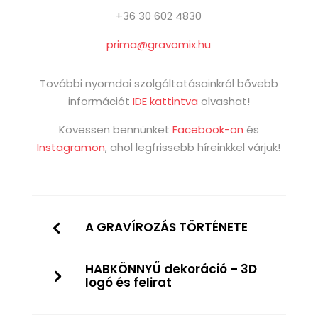
+36 30 602 4830
prima@gravomix.hu
További nyomdai szolgáltatásainkról bővebb
információt
IDE kattintva
olvashat!
Kövessen bennünket
Facebook-on
és
Instagramon
, ahol legfrissebb híreinkkel várjuk!
A GRAVÍROZÁS TÖRTÉNETE
HABKÖNNYŰ dekoráció – 3D
logó és felirat