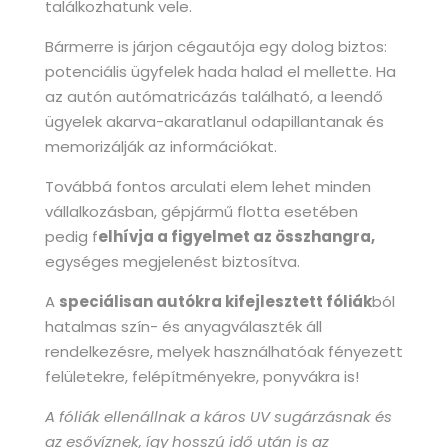
találkozhatunk vele.
Bármerre is járjon cégautója egy dolog biztos:
potenciális ügyfelek hada halad el mellette. Ha
az autón autómatricázás található, a leendő
ügyelek akarva-akaratlanul odapillantanak és
memorizálják az információkat.
Továbbá fontos arculati elem lehet minden
vállalkozásban, gépjármű flotta esetében
pedig f
elhívja a figyelmet az összhangra,
egységes megjelenést biztosítva.
A
speciálisan autókra kifejlesztett fóliák
ból
hatalmas szín- és anyagválaszték áll
rendelkezésre, melyek használhatóak fényezett
felületekre, felépítményekre, ponyvákra is!
A fóliák ellenállnak a káros UV sugárzásnak és
az esővíznek, így hosszú idő után is az