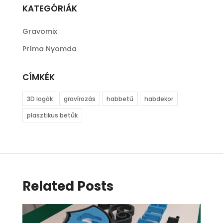
KATEGÓRIÁK
Gravomix
Príma Nyomda
CÍMKÉK
3D logók
gravírozás
habbetű
habdekor
plasztikus betűk
Related Posts