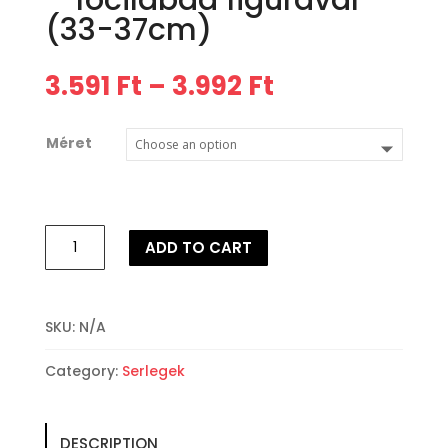
– focilabda figurával
(33-37cm)
3.591
Ft
–
3.992
Ft
Méret
3808
ADD TO CART
Aranyszínű
serleg
-
focilabda
SKU:
N/A
figurával
Category:
Serlegek
(33-
37cm)
quantity
DESCRIPTION