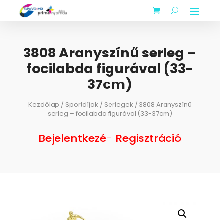
3808 Aranyszínű serleg –
focilabda figurával (33-
37cm)
Kezdőlap
/
Sportdíjak
/
Serlegek
/ 3808 Aranyszínű
serleg – focilabda figurával (33-37cm)
Bejelentkezé- Regisztráció