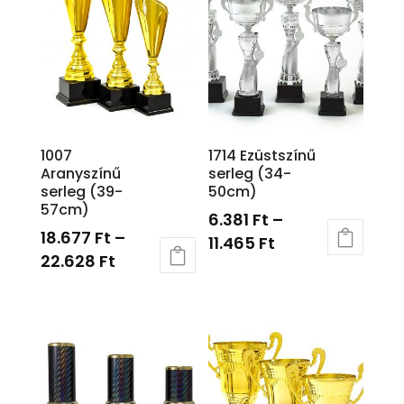
1007
1714 Ezüstszínű
Aranyszínű
serleg (34-
serleg (39-
50cm)
57cm)
6.381
Ft
–
18.677
Ft
–
11.465
Ft
22.628
Ft