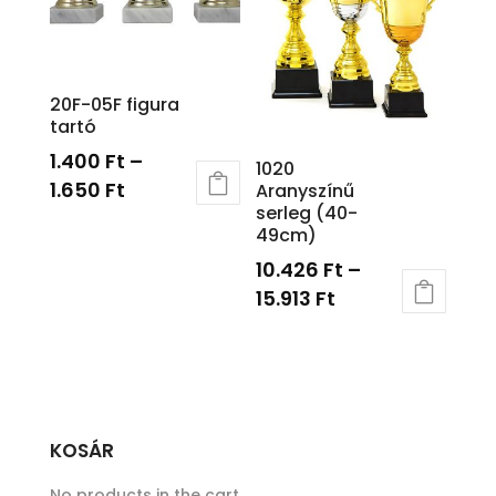
20F-05F figura
tartó
1.400
Ft
–
1020
1.650
Ft
Aranyszínű
serleg (40-
49cm)
10.426
Ft
–
15.913
Ft
KOSÁR
No products in the cart.