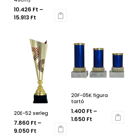
10.426
Ft
–
15.913
Ft
20F-05K figura
tartó
1.400
Ft
–
20E-52 serleg
1.650
Ft
7.860
Ft
–
9.050
Ft