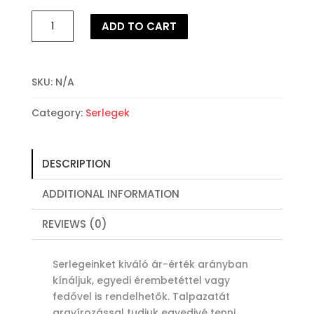
1940
ADD TO CART
Ezüstszínű
serleg
(33-
50cm)
SKU:
N/A
quantity
Category:
Serlegek
DESCRIPTION
ADDITIONAL INFORMATION
REVIEWS (0)
Serlegeinket kiváló ár-érték arányban
kínáljuk, egyedi érembetéttel vagy
fedővel is rendelhetők. Talpazatát
gravírozással tudjuk egyedivé tenni.