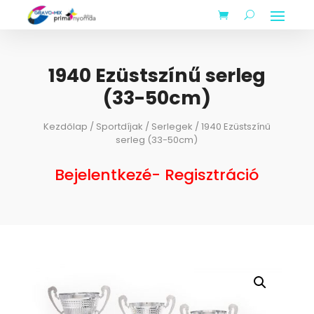
1940 Ezüstszínű serleg
(33-50cm)
Kezdőlap
/
Sportdíjak
/
Serlegek
/ 1940 Ezüstszínű
serleg (33-50cm)
Bejelentkezé- Regisztráció