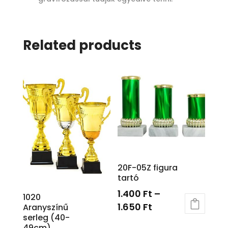
Related products
20F-05Z figura
tartó
1.400
Ft
–
1020
1.650
Ft
Aranyszínű
serleg (40-
49cm)