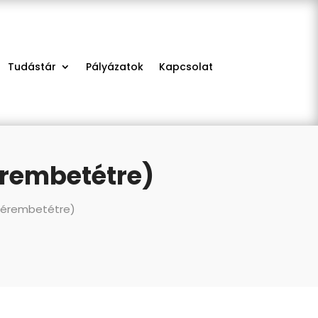
Tudástár
Pályázatok
Kapcsolat
érembetétre)
i érembetétre)