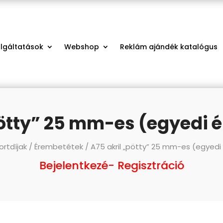
olgáltatások
Webshop
Reklám ajándék katalógus
pötty” 25 mm-es (egyedi 
ortdíjak
/
Érembetétek
/ A75 akril „pötty” 25 mm-es (egyed
Bejelentkezé- Regisztráció