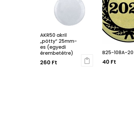
AKR50 akril
„pötty” 25mm-
es (egyedi
B25-108A-20
érembetétre)
40
Ft
260
Ft