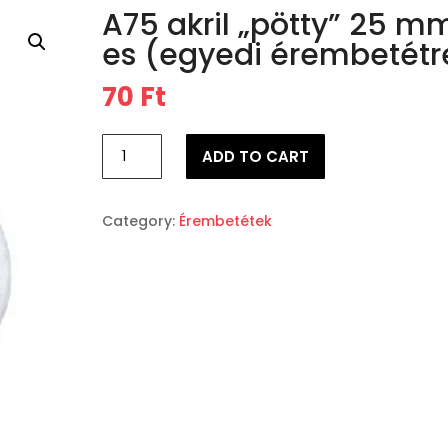
A75 akril „pötty” 25 m
es (egyedi érembetétr
70
Ft
A75
ADD TO CART
akril
"pötty"
25
Category:
Érembetétek
mm-
es
(egyedi
érembetétre)
quantity