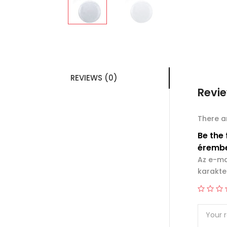
REVIEWS (0)
Revi
There a
Be the 
érembe
Az e-ma
karakter