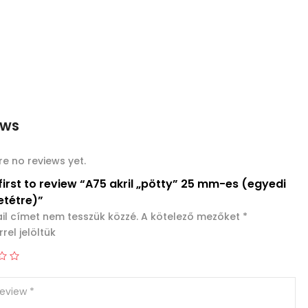
ews
re no reviews yet.
first to review “A75 akril „pötty” 25 mm-es (egyedi
tétre)”
il címet nem tesszük közzé.
A kötelező mezőket
*
rel jelöltük