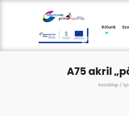
Rólunk
Sz
A75 akril „
Kezdőlap
/
Sp