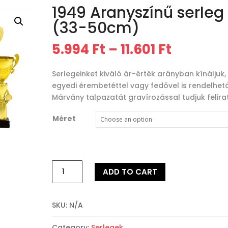
1949 Aranyszínű serleg
(33-50cm)
5.994
Ft
–
11.601
Ft
Serlegeinket kiváló ár-érték arányban kínáljuk,
egyedi érembetéttel vagy fedővel is rendelhető
Márvány talpazatát gravírozással tudjuk felirat
Méret
1949
ADD TO CART
Aranyszínű
serleg
(33-
SKU:
N/A
50cm)
quantity
Category:
Serlegek