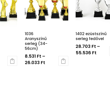
1036
1402 ezüstszínű
Aranyszínű
serleg fedővel
serleg (34-
28.703
Ft
–
56cm)
55.536
Ft
8.531
Ft
–
26.033
Ft