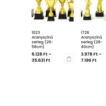
1023
1726
Aranyszínű
Aranyszínű
serleg (26-
serleg (28-
58cm)
40cm)
6.128
Ft
–
3.978
Ft
–
35.631
Ft
7.196
Ft