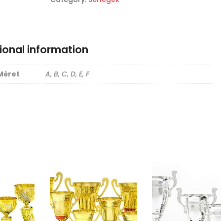
ional information
Méret
A, B, C, D, E, F